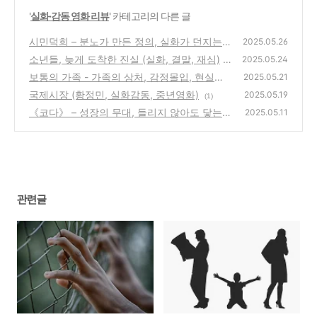
'
실화·감동 영화 리뷰
' 카테고리의 다른 글
시민덕희 – 분노가 만든 정의, 실화가 던지는
2025.05.26
묵직한 울림
소년들, 늦게 도착한 진실 (실화, 결말, 재심)
(0)
2025.05.24
보통의 가족 - 가족의 상처, 감정몰입, 현실공
(0)
2025.05.21
감
국제시장 (황정민, 실화감동, 중년영화)
(0)
2025.05.19
(1)
《코다》 – 성장의 무대, 들리지 않아도 닿는
2025.05.11
마음, 선택의 순간
(0)
관련글