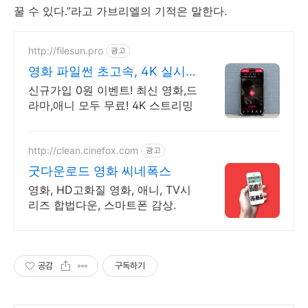
꿀 수 있다.”라고
가브리엘의 기적은 말한다.
http://filesun.pro
광고
영화 파일썬 초고속, 4K 실시
간 보기!
신규가입 0원 이벤트! 최신 영화,드
라마,애니 모두 무료! 4K 스트리밍
http://clean.cinefox.com
광고
굿다운로드 영화 씨네폭스
영화, HD고화질 영화, 애니, TV시
리즈 합법다운, 스마트폰 감상.
공감
구독하기