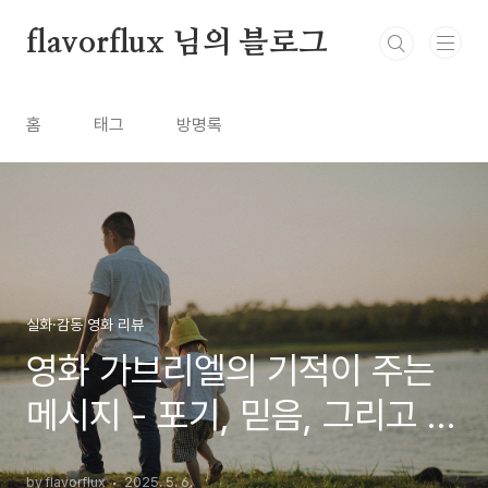
본문 바로가기
flavorflux 님의 블로그
홈
태그
방명록
실화·감동 영화 리뷰
영화 가브리엘의 기적이 주는
메시지 - 포기, 믿음, 그리고 아
주 조용한 변화
by flavorflux
2025. 5. 6.