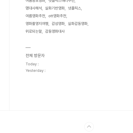
여름공포영화
넷플릭스애니추천
명대사해석
실화기반영화
넷플릭스
여름영화추천
ott영화추천
영화촬영지여행
감성영화
실화감동영화
위로되는말
감동영화대사
전체 방문자
Today :
Yesterday :