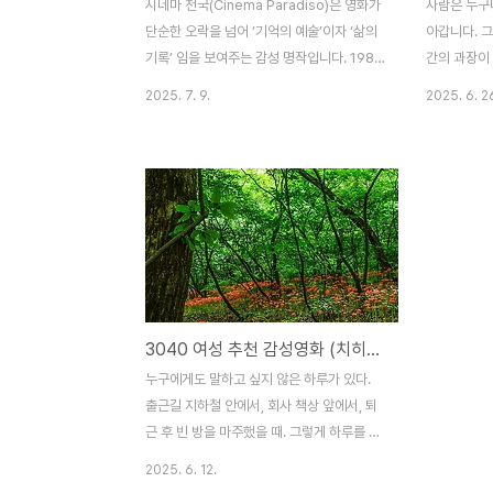
시네마 천국(Cinema Paradiso)은 영화가
사람은 누구
단순한 오락을 넘어 ‘기억의 예술’이자 ‘삶의
아갑니다. 그
기록’ 임을 보여주는 감성 명작입니다. 1988
간의 과장이
년 이탈리아에서 개봉된 이후, 전 세계 영화
을 통해 스
2025. 7. 9.
2025. 6. 2
팬들의 가슴에 깊은 울림을 남긴 시네마 천국
맺으며, 삶을
은 2025년 현재, 리마스터 복원판으로 국내
영화 빅피시(
재개봉되어 다시 한번 그 감동을 선사하고 있
의 본질에 
습니다. 이 작품은 영화를 사랑했던 한 소년
이 영화는 팀
의 성장기이자, 한 시골 마을의 극장이 품고
상력이 녹아
있던 웃음과 눈물의 역사이며, 무엇보다 ‘영
중에서도 빅
화라는 기억’이 우리 삶에 어떤 흔적을 남기
감정을 자극
는지를 보여주는 진심 어린 헌사입니다. 감독
구성과, 잔
주세페 토르나토레는 시칠리아 출신의 자전
는 스토리는 
3040 여성 추천 감성영화 (치히로씨, 회복, 공간)
적 이야기를 담아냈고, 엔니오 모리코네의 음
의 삶에 대한
악은 이 영화에 영혼을 부여했습니다. 그 결
야기의 중심
누구에게도 말하고 싶지 않은 하루가 있다.
과 시네마 천국은 1990년 아카데미 외국어
니다. 그는 
출근길 지하철 안에서, 회사 책상 앞에서, 퇴
영화..
람이고, 그 
근 후 빈 방을 마주했을 때. 그렇게 하루를 버
텼지만 "괜찮아?"라는 말에도 웃으며 고개만
2025. 6. 12.
끄덕이는 날이 있다. 혼자가 편한데 외로운,