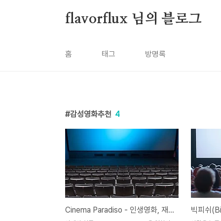
본문 바로가기
flavorflux 님의 블로그
홈
태그
방명록
감성영화추천
4
Cinema Paradiso - 인생영화, 재개봉 명작, 시네마 천국
빅피쉬(Bi