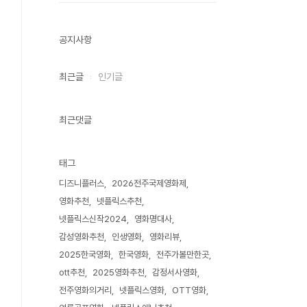
공지사항
최근글
인기글
최근댓글
태그
디즈니플러스
2026전주국제영화제
영화추천
넷플릭스추천
넷플릭스신작2024
영화명대사
감성영화추천
인생영화
영화리뷰
2025한국영화
한국영화
전주가볼만한곳
ott추천
2025영화추천
감정서사영화
전주영화의거리
넷플릭스영화
OTT영화