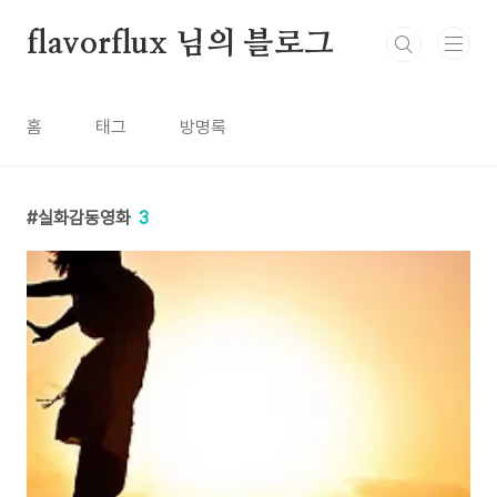
본문 바로가기
flavorflux 님의 블로그
홈
태그
방명록
실화감동영화
3