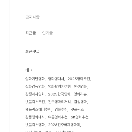
공지사항
최근글
인기글
최근댓글
태그
실화기반영화
영화명대사
2025영화추천
실화감동영화
영화촬영지여행
인생영화
감정서사영화
2025한국영화
영화리뷰
넷플릭스추천
전주영화의거리
감성영화
넷플릭스애니추천
영화추천
넷플릭스
감동영화대사
여름영화추천
ott영화추천
넷플릭스영화
2026전주국제영화제