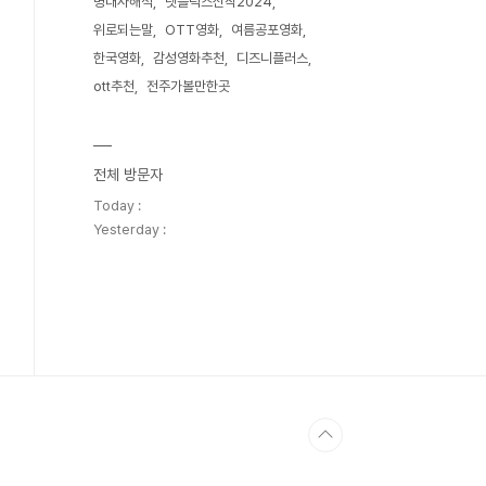
명대사해석
넷플릭스신작2024
위로되는말
OTT영화
여름공포영화
한국영화
감성영화추천
디즈니플러스
ott추천
전주가볼만한곳
전체 방문자
Today :
Yesterday :