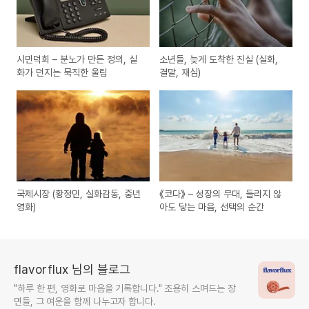
시민덕희 – 분노가 만든 정의, 실
소년들, 늦게 도착한 진실 (실화,
화가 던지는 묵직한 울림
결말, 재심)
국제시장 (황정민, 실화감동, 중년
《코다》 – 성장의 무대, 들리지 않
영화)
아도 닿는 마음, 선택의 순간
flavorflux 님의 블로그
"하루 한 편, 영화로 마음을 기록합니다." 조용히 스며드는 장
면들, 그 여운을 함께 나누고자 합니다.