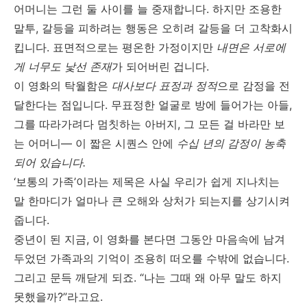
어머니는 그런 둘 사이를 늘 중재합니다. 하지만 조용한
말투, 갈등을 피하려는 행동은 오히려 갈등을 더 고착화시
킵니다. 표면적으로는 평온한 가정이지만
내면은 서로에
게 너무도 낯선 존재
가 되어버린 겁니다.
이 영화의 탁월함은
대사보다 표정과 정적
으로 감정을 전
달한다는 점입니다. 무표정한 얼굴로 방에 들어가는 아들,
그를 따라가려다 멈칫하는 아버지, 그 모든 걸 바라만 보
는 어머니— 이 짧은 시퀀스 안에
수십 년의 감정이 농축
되어 있습니다.
‘보통의 가족’이라는 제목은 사실 우리가 쉽게 지나치는
말 한마디가 얼마나 큰 오해와 상처가 되는지를 상기시켜
줍니다.
중년이 된 지금, 이 영화를 본다면 그동안 마음속에 남겨
두었던 가족과의 기억이 조용히 떠오를 수밖에 없습니다.
그리고 문득 깨닫게 되죠. “나는 그때 왜 아무 말도 하지
못했을까?”라고요.