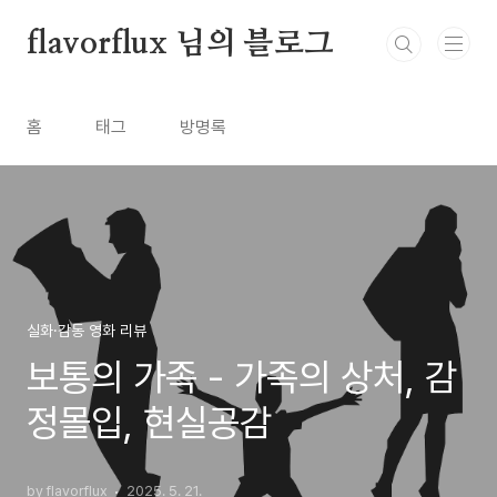
본문 바로가기
flavorflux 님의 블로그
홈
태그
방명록
실화·감동 영화 리뷰
보통의 가족 - 가족의 상처, 감
정몰입, 현실공감
by flavorflux
2025. 5. 21.