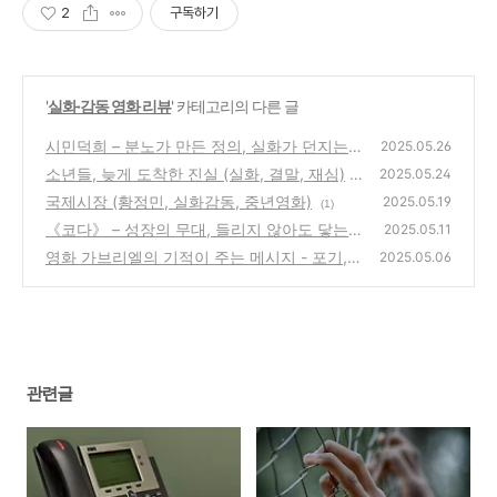
2
구독하기
'
실화·감동 영화 리뷰
' 카테고리의 다른 글
시민덕희 – 분노가 만든 정의, 실화가 던지는
2025.05.26
묵직한 울림
소년들, 늦게 도착한 진실 (실화, 결말, 재심)
(0)
2025.05.24
국제시장 (황정민, 실화감동, 중년영화)
(0)
2025.05.19
(1)
《코다》 – 성장의 무대, 들리지 않아도 닿는
2025.05.11
마음, 선택의 순간
영화 가브리엘의 기적이 주는 메시지 - 포기,
(0)
2025.05.06
믿음, 그리고 아주 조용한 변화
(0)
관련글