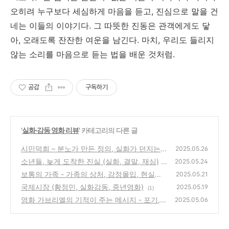
오히려 누구보다 세심하게 마음을 듣고, 진심으로 말을 건
네는 이들의 이야기다. 그 따뜻한 진동은 관객에게도 닿
아, 오래도록 잔잔한 여운을 남긴다. 마치, 우리도 들리지
않는 소리를 마음으로 듣는 법을 배운 것처럼.
공감
구독하기
'
실화·감동 영화 리뷰
' 카테고리의 다른 글
시민덕희 – 분노가 만든 정의, 실화가 던지는
2025.05.26
묵직한 울림
소년들, 늦게 도착한 진실 (실화, 결말, 재심)
(0)
2025.05.24
보통의 가족 - 가족의 상처, 감정몰입, 현실공
(0)
2025.05.21
감
국제시장 (황정민, 실화감동, 중년영화)
(0)
2025.05.19
(1)
영화 가브리엘의 기적이 주는 메시지 - 포기,
2025.05.06
믿음, 그리고 아주 조용한 변화
(0)