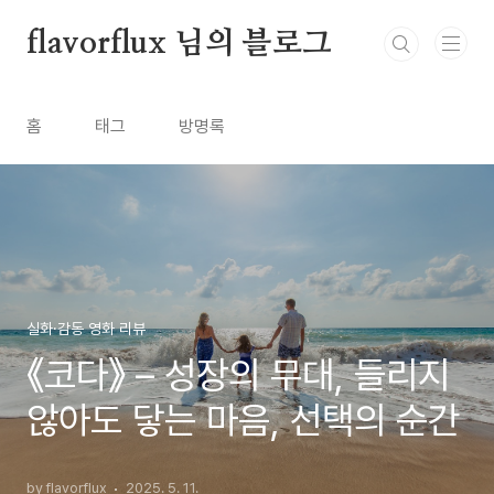
본문 바로가기
flavorflux 님의 블로그
홈
태그
방명록
실화·감동 영화 리뷰
《코다》 – 성장의 무대, 들리지
않아도 닿는 마음, 선택의 순간
by flavorflux
2025. 5. 11.