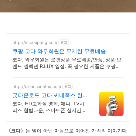
http://m.coupang.com
광고
쿠팡 코다 와우회원은 무제한 무료배송
코다, 와우회원은 로켓상품 무료배송/반품, 정품 브
랜드 셀렉션 R.LUX 입점. 꼭 필요한 제품은 쿠팡에
서 더 저렴하게, 로켓배송으로 더 빠르게!
http://clean.cinefox.com
광고
굿다운로드 코다 씨네폭스 한
국영화 30%할인중
코다, HD고화질 영화, 애니, TV시
리즈 합법다운, 스마트폰 실시간감
상.
《코다》는 말이 아닌 마음으로 이어진 가족의 이야기다.