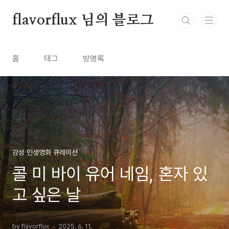
본문 바로가기
flavorflux 님의 블로그
홈
태그
방명록
감성 인생영화 큐레이션
콜 미 바이 유어 네임, 혼자 있
고 싶은 날
by flavorflux
2025. 6. 11.