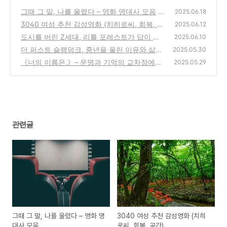
그때 그 말, 나를 울렸다 – 영화 명대사 모음
2025.06.18
3040 여성 추천 감성영화 (치히로씨, 회복, 공
(3)
2025.06.12
간)
도시를 버린 Z세대, 리틀 포레스트가 답이 될
(4)
2025.06.10
까?
더 퍼스트 슬램덩크, 중년을 울린 이유와 삶에
(3)
2025.05.30
던지는 메시지
《너의 이름은.》– 운명과 기억의 교차점에서
(2)
2025.05.29
만난 두 사람
(0)
관련글
그때 그 말, 나를 울렸다 – 영화 명
3040 여성 추천 감성영화 (치히
대사 모음
로씨, 회복, 공간)