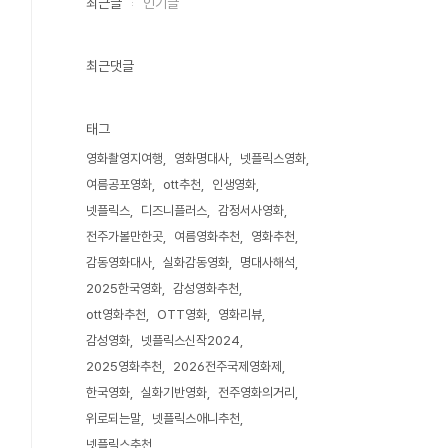
최근글
인기글
최근댓글
태그
영화촬영지여행
영화명대사
넷플릭스영화
여름공포영화
ott추천
인생영화
넷플릭스
디즈니플러스
감정서사영화
전주가볼만한곳
여름영화추천
영화추천
감동영화대사
실화감동영화
명대사해석
2025한국영화
감성영화추천
ott영화추천
OTT영화
영화리뷰
감성영화
넷플릭스신작2024
2025영화추천
2026전주국제영화제
한국영화
실화기반영화
전주영화의거리
위로되는말
넷플릭스애니추천
넷플릭스추천