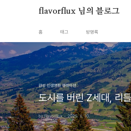
본문 바로가기
flavorflux 님의 블로그
홈
태그
방명록
감성 인생영화 큐레이션
도시를 버린 Z세대, 리
by flavorflux
2025. 6. 10.